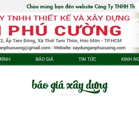
Chào mừng bạn đến website Công Ty TNHH Thiết Kế V
RÌNH
BÁO GIÁ
TIN TỨC
KINH N
báo giá xây dựng