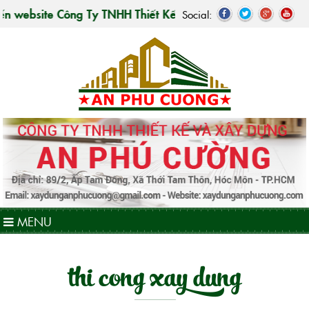
ebsite Công Ty TNHH Thiết Kế Và Xây Dựng An Phú Cường - 
Social:
MENU
thi cong xay dung