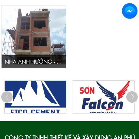
NHA ANH HƯỞNG - Q.12
CÔNG TY TNHH THIẾT KẾ VÀ XÂY DỰNG AN PHÚ